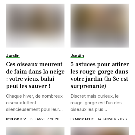
Jardin
Jardin
Ces oiseaux meurent
5 astuces pour attirer
de faim dans la neige
les rouge-gorge dans
: votre vieux balai
votre jardin (la 3e est
peut les sauver !
surprenante)
Chaque hiver, de nombreux
Discret mais curieux, le
oiseaux luttent
rouge-gorge est l’un des
silencieusement pour leur
oiseaux les plus
survie. Entre le...
attachants...
BY
ELODIE V.
15 JANVIER 2026
BY
MICKAEL P.
14 JANVIER 2026