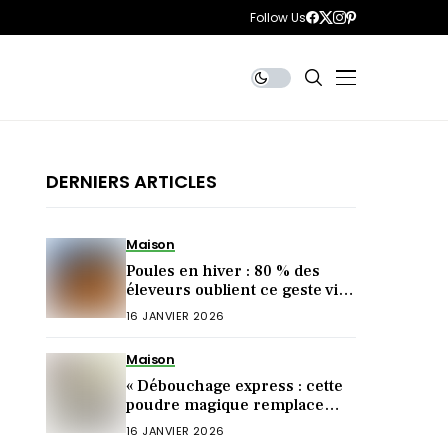
Follow Us
DERNIERS ARTICLES
Maison
Poules en hiver : 80 % des
éleveurs oublient ce geste vital
le soir !
16 JANVIER 2026
Maison
« Débouchage express : cette
poudre magique remplace
votre plombier (et ça marche
16 JANVIER 2026
!) »