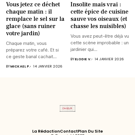
Vous jetez ce déchet
Insolite mais vrai :
chaque matin : il
cette épice de cuisine
remplace le sel sur la
sauve vos oiseaux (et
glace (sans ruiner
chasse les nuisibles)
votre jardin)
Vous avez peut-être déjà vu
cette scène improbable : un
Chaque matin, vous
jardinier qui...
préparez votre café. Et si
ce geste banal cachait...
BY
ELODIE V.
14 JANVIER 2026
BY
MICKAEL P.
14 JANVIER 2026
La Rédaction
Contact
Plan Du Site