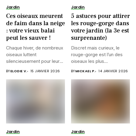
Jardin
Jardin
Ces oiseaux meurent
5 astuces pour attirer
de faim dans la neige
les rouge-gorge dans
: votre vieux balai
votre jardin (la 3e est
peut les sauver !
surprenante)
Chaque hiver, de nombreux
Discret mais curieux, le
oiseaux luttent
rouge-gorge est l’un des
silencieusement pour leur
oiseaux les plus
survie. Entre le...
attachants...
BY
ELODIE V.
15 JANVIER 2026
BY
MICKAEL P.
14 JANVIER 2026
Jardin
Jardin